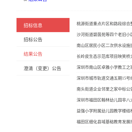
桃源街道重点片区和路段综合
招标信息
沙河街道碧茵苑等四个老旧小
招标公告
南山区居民小区二次供水设施
结果公告
长岭皮生态示范库项目映笑桥
深圳市南山区卓雅小学教工之
澄清（变更）公告
深圳市城市轨道交通五期15
南头街道企业邻里之家中标公
深圳市福田区翰林幼儿园非八
益强小学附属幼儿园教学楼结
福田区细化县域基础教育发展