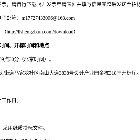
发票，请自行下载《开发票申请表》并填写信息完整后发送至招
：m17727433096@163.com
//lishengzixun.com/download）
时间、开标时间和地点
日09点30分（北京时间）。
街道马家龙社区南山大道3838号设计产业园金栋318室开标厅
个工作日。
标，采用纸质投标文件。