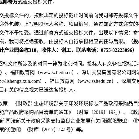
或邮寄方式
递交投标文件。
交投标文件的，按照规定的投标截止时间前向我司邮寄投标文件
递外包装）上写明投标人名称、项目编号，通过邮寄方式递交的
文件不予接受。通过邮寄方式递交投标文件，出现以下情况：寄
损，我司将拒绝签收，由投标人自行承担相应责任与后果。
（投
计产业园金栋318，收件人：谢工，联系电话：0755-82223096）
目招标文件所涉及的时间一律为北京时间。投标人有义务在招标活
ixun.com）、福田教育网（www.szftedu.cn）、深圳交易集团有限公司网站
lishengzixun.com）、福田教育网（www.szftedu.cn）、深圳交易
目有关的信息视为已送达各投标人。
政策：《财政部 生态环境部关于印发环境标志产品政府采购品目清
能产品政府采购品目清单的通知》（财库〔2019〕19号）、《
、《财政部 司法部关于政府采购支持监狱企业发展有关问题的通知》（
的通知》（财库〔2017〕141号）等。